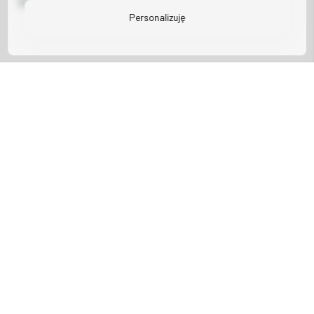
Personalizuję
5 марта 2026
•
Redakcja
больше