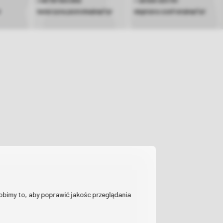
+48 797 604 859
+ 48 505 403 701
l
katarzyna.jasinska@ap7.pl
dagmara.szafran@ap7.pl
Robimy to, aby poprawić jakośc przeglądania