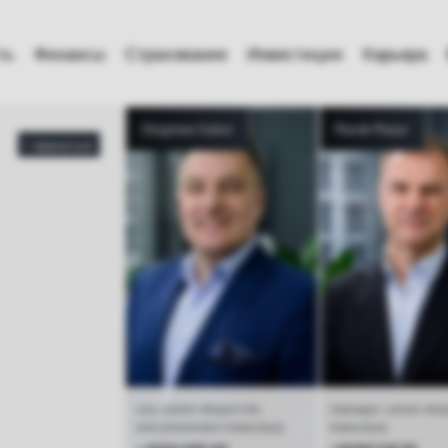
ть
Финансы
Страхование
Инвестиции
Карьера
Zbigniew Galon
Marek Mazur
вернуться
ceo, senior ekspert ds.
manager, senior eksp
nieruchomości i inwestycji
inwestycji