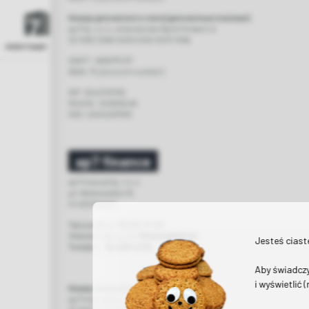
Номер депозитного счета (депозитные платежи):
ap7 Sp. z o.o. w Santander Bank Polska S.A
33 1090 2590 0000 0001 3073 1056
инвестиции
SWIFT: WBKPPLPP
IBAN: PL [account number]
NIP: 9442170755
REGON: 120539246
KRS: 0000287918
ap7 finance
ap7 finanse Sp. z o.o.
ул. Westerplatte 18
31-033 Краков
Часы работы:
09:00-17:00
Электронная почта:
finanse@ap7.pl
Jesteś cias
Телефон.:
12 426 42 52
Aby świadczy
i wyświetlić 
Номер банковского счета::
ap7 finanse Sp. z o.o. w ING Bank Polska S.A