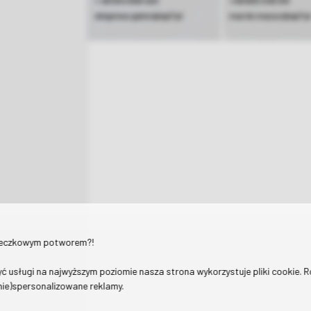
+ 48 504 008 420
+48 693 248 210
zbigniew.galon@ap7.pl
marek.mazur@ap7.p
teczkowym potworem?!
ć usługi na najwyższym poziomie nasza strona wykorzystuje pliki cookie. 
(nie)spersonalizowane reklamy.