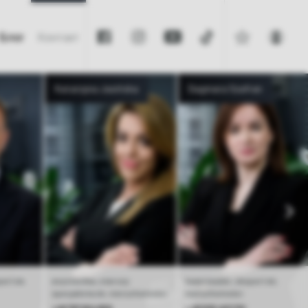
Блог
Контакт
Katarzyna Jasińska
Dagmara Szafran
ert ds.
asystentka, starszy
team leader, ekspert ds.
specjalista ds. nieruchomości
nieruchomości