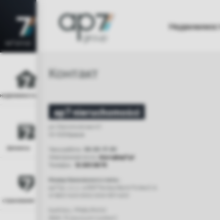
Недвижимос
ap7 group
Контакт
недвижимость
ap7 nieruchomości
ул. Staromostowa 4/1
30-506 Краков
финансы
Часы работы:
09:00-17:00
Электронная почта:
biuro@ap7.pl
Телефон.:
12 263 09 75
Номер банковского счета::
ap7 Sp. z o.o. w BNP Paribas Bank Polska S.A.
41 1600 1420 0002 0041 1917 4001
страхование
Swift/bic: PPABLPKXXX
IBAN: PL [account number]