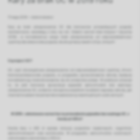
17 maja 2019
•
Administrator
Kary za brak ubezpieczenia OC dla kierowców prowadzących pojazdy
mechaniczne, wzrastają z roku na rok. Ostatni wzrost miał miejsce 1 stycznia
2019r., w konsekwencji czego brak ubezpieczenia od odpowiedzialności
cywilnej dla właściciela pojazdu skutkuje karą nawet 4,5 tyś. złotych!
Czym jest OC?
OC, czyli obowiązkowe ubezpieczenie od odpowiedzialności cywilnej, chroni
kierowcę/właściciela pojazdu, w przypadku spowodowania szkody, będącej
konsekwencją niedostosowania się do przepisów prawa. W praktyce oznacza
to, że jeśli kierowca spowoduje wypadek samochodem bez ważnego
ubezpieczenia OC, zostanie obciążony wszelkimi kosztami naprawy szkody, jak
również kosztami leczenia/rekonwalescencji ewentualnych osób rannych.
W 2019 r. odnotowano wzrost kar za prowadzenie pojazdów bez ważnego OC, o
kwotę aż 450 zł!
Kwota kary o 450 zł wyższa dotyczy pojazdów ciężarowych, ciągników
samochodowych oraz autobusów. W przypadku samochodów osobowych
odnotowano wzrost kary o 300 zł.