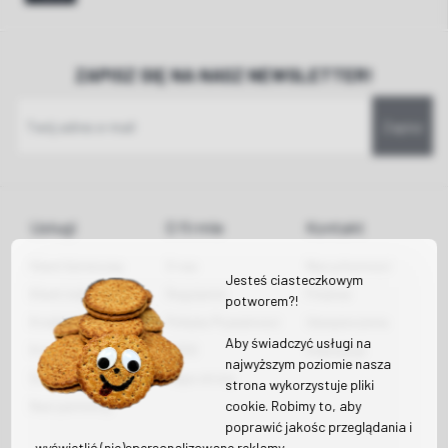
ZAPISZ SIĘ NA NASZ NEWSLETTER!
Zapisz
Usługi
O firmie
Kontakt
Klient biznesowy
O nas
Nieruchomości
Jesteś ciasteczkowym
Klient indywidualny
Regulamin
Finanse
potworem?!
Kredyty hipoteczne
Polityka Prywatności
Ubezpieczenia
Aby świadczyć usługi na
Kredyty gotówkowe
RODO
Inwestycje
najwyższym poziomie nasza
Dotacje
Mapa strony
strona wykorzystuje pliki
cookie. Robimy to, aby
Nasi partnerzy
poprawić jakośc przeglądania i
wyświetlić (nie)spersonalizowane reklamy.