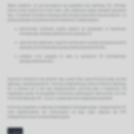
Warto wiedzieć, że już poruszanie się pojazdem bez ważnego OC, którego
termin minął więcej niż 14 dni temu, jest ustawowo objęty wyższym wymiarem
kary. To jednak nie jedyne sytuacje warunkujące wysokość kary za brak OC. Co
jeszcze wpływa na wysokość kary? Oczywiście rodzaj pojazdu:
samochody osobowe zwykle karane są grzywnami w wysokości
minimalnego wynagrodzenia brutto za pracę x2,
samochody ciężarowe, ciągniki i autobusy to już kary w wysokości aż 3x
większej od minimalnego wynagrodzenia za pracę brutto,
wszelkie inne pojazdy to kara w wysokości 1/3 minimalnego
wynagrodzenia brutto.
Ogromne znaczenie ma również czas, przez który samochód porusza się bez
ważnego ubezpieczenia OC. Kierowcy eksploatujący samochody bez ważnego
OC w okresie do 3 dni bez ubezpieczenia, poniosą karę w wysokości 1/5
najwyższej opłaty. W przypadku kierowców użytkujących samochody od 4 do
14 dni bez ważnego OC – to już ½ opłaty karnej w najwyższym wymiarze.
Kontrolą pojazdów w zakresie posiadania obowiązkowego ubezpieczenia OC
oraz egzekwowania kar finansowych za jego brak, zajmuje się UFG
(Ubezpieczeniowy Fundusz Gwarancyjny).
wróć