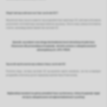
Skąd tak wysoki wzrost kar za brak OC?
Wysokość kary za poruszanie się pojazdem bez ważnego OC jest warunkowana
poziomem minimalnego wynagrodzenia za pracę. Skoro więc płaca minimalna
rośnie, wzrastają także stawki kar za brak OC.
Sposób, wysokość oraz drogę dochodzenia kwot określanych jako kary
finansowe dla prowadzących pojazdy, określa ustawa o ubezpieczeniach
obowiązkowych, UFG i PBUK.
Sposób wyliczania wysokości kary za brak OC
Pomimo tego, że kary za brak OC są wysokie warto wiedzieć, że nie w każdym
przypadku kierowcy grozi najwyższy wymiar kary finansowej.
Najbardziej narażeni na górny przedział kary są kierowcy, których pojazdy nigdy
nie były ubezpieczone od odpowiedzialności cywilnej.