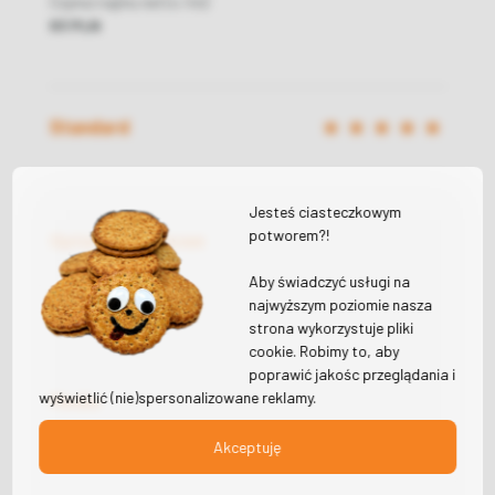
Czynsz najmu netto /m2
63 PLN
Standard
Jesteś ciasteczkowym
potworem?!
Opłaty Dodatkowe
Aby świadczyć usługi na
prąd
najwyższym poziomie nasza
woda
strona wykorzystuje pliki
cookie. Robimy to, aby
poprawić jakośc przeglądania i
wyświetlić (nie)spersonalizowane reklamy.
Media
Akceptuję
Gaz
jest