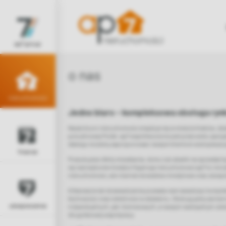
ap7 group
o nas
nieruchomości
Jedno biuro – kompleksowa obsługa ryn
Nasze biuro nieruchomości znajduje się w mieście Kraków, dzi
południowej Polski. ap7 współtworzone jest przez wielu specja
dlatego możemy zaproponować naszym klientom wielopłaszcz
finanse
Poszukujesz oferty mieszkania, domu lub działki na sprzedaż
się nad wyborem kredytu? Agencja nieruchomości ap7 to nie t
nieruchomości, ale również doradztwo kredytowe oraz ubezp
Kilkanaście lat doświadczenia pozwala nam świadczyć komple
fachowości oraz rzetelności w działaniu. Obsługujemy zarówn
ubezpieczenia
indywidualnych, jak i biznesowych, a naszym nadrzędnym cel
długofalowej współpracy.