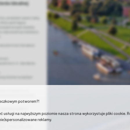
eniu idealnej
tów, za każdym razem z taką
fertę spełniającą
mieszkania bądź siedziby
w odpowiedniej lokalizacji,
.
z płynności transakcji.
mości,
ametrów m.in. standardu
,
eresy klienta na każdym
kale usługowe są na
do aktualnej oraz pełnej
teczkowym potworem?!
. Współpracujemy z
ć usługi na najwyższym poziomie nasza strona wykorzystuje pliki cookie. 
(nie)spersonalizowane reklamy.
klientom na różnych
unków umowy oraz ceny