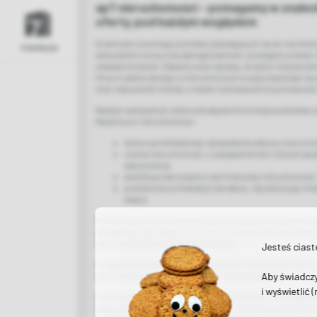
ap7 nieruchomości – pomagamy w znalezi
oferty, pod każdym względem
Doskonale rozumiejąc potrzeby zgłaszających się do nas klien
inwestycje
samą starannością oraz zaangażowaniem, pomagamy znaleźć o
wskazane kryteria. Zdajemy sobie sprawę, że wybór miejsca za
firmy to ważne decyzje, a nieruchomości muszą znajdować się 
mieć odpowiedni metraż, a nawet rozmieszczenie pomieszczeń
Naszym nadrzędnym celem jest zapewnienie bezpieczeństwa ora
Nasze biuro nieruchomości:
dokonuje dokładnego sprawdzenia statusu nierucho
ocenia nieruchomość, z uwzględnieniem różnych par
wykończenia,
weryfikuje stan prawny oraz finansowy nieruchomości
pośredniczy w finalizacji transakcji, reprezentując int
etapie.
Rynek nieruchomości dynamicznie się zmienia, a domy oraz lo
wyciągnięcie ręki! Nasze biuro nieruchomości oferuje dostęp 
bazy ofert pośrednictwa nieruchomości.
Jesteś cias
Pomagamy w przekwalifikowaniu działki rolnej na budowlaną
Aby świadczy
wykonawcami oraz geodetami, jak i rzeczoznawcami.
i wyświetlić 
Świat nieruchomości nie ma przed nami tajemnic. Pomagając 
etapach transakcji, zajmujemy się m.in. negocjowaniem war