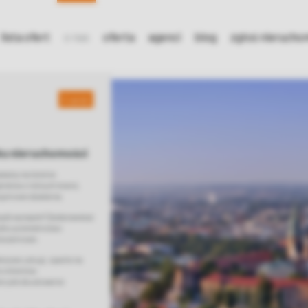
lista ofert
o nas
oferta
agenci
blog
zgłoś nieruch
wróć
ku nieruchomości
ałamy na terenie
listów z różnych branż,
yznowe działania.
 bądź wynajem? Zastanawiasz
ylko pośrednictwo
ieczeniowe.
ksowe usługi, oparte na
o klientów
em jest zbudowanie