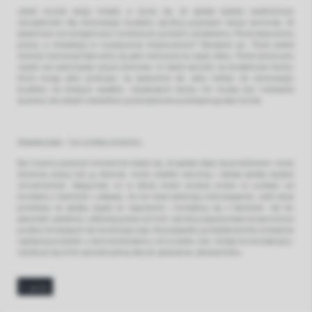
Jeżeli musisz wziąć kredyt, a boisz się, że spłata będzie nadmiernym
obciążeniem dla domowego budżetu spróbuj poprawić swoje dochody. W
zależności od umiejętności i możliwości pomyśl o dorabianiu. Może masz wolny
pokój, a mieszkasz w turystycznej miejscowości? Wynajmij go. Może jesteś
dobrym kierowcą? Zatrudnij się jako kierowca na część etatu. Może lubisz piec
ciasta lub wykonywać prace domowe, to także sposób na dodatkowe kwoty,
które mogą albo posłużyć na spłacenie rat, albo trafiać do domowego
budżetu na bieżące wydatki. Uzyskiwane kwoty nie muszą być niezwykle
wysokie, ale nawet niewielkie z powodzeniem podreperują stan konta.
Zasada piąta – nie uciekaj od banku
Być może w pewnym momencie okaże się, że spłata staje się problemem- może
zmienisz pracę lub ją stracisz, może odsetki wzrosną i każda spłata będzie
utrudnieniem. Najgorsze, co w takiej chwili możesz zrobić to uciekać od
kontaktu z bankiem i udawać, że nie masz żadnego zobowiązania. Jeśli masz
problemy ze spłatą wyjdź im naprzeciw i kontaktuj się z bankiem. Idź do
placówki, zadzwoń, odbieraj pisma od nich i spróbuj wypracować kompromis w
postaci mniejszych rat na dłuższy czas. W przypadku posiadania kilku kredytów
najlepiej pomyśleć o skonsolidowaniu ich w jeden, tzw. kredyt konsolidacyjny.
Uzyskuje się w ten sposób jedną ratę do spłacania, zamiast kilku.
wróć