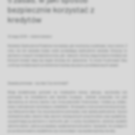
bezpiecznie korzystać z
kredytów
10 maja 2019
•
Administrator
Niestety! Zadłużenie Polaków nie maleje, jak można by oczekiwać, lecz rośnie. Z
roku na rok wzrasta liczba osób posiadając zadłużenie wzrasta. Dotyczy to
zarówno nowych kredytobiorców, jak i starych, którzy mają kolejne kredyty lub
których kredyt staje się nagle droższy do spłacenia. To może frustrować! Aby
uniknąć kredytowych problemów trzymaj się pięciu podstawowych zasad.
Zasada pierwsza – czy stać Cię na kredyt?
Wizja dodatkowej gotówki na niezbędne rzeczy, zakupy, wycieczkę lub
pieniędzy na mieszkanie jest bardzo kusząca. Jednak pożyczka nie jest
darowizną ze strony banku lub innej placówki finansowej i trzeba ją oddać,
wraz z naliczanymi na bieżąco odsetkami. W związku z tym powinieneś policzyć,
czy faktycznie stać Cię na pożyczenie pieniędzy oraz spłatę zadłużenia. Spójrz
dokładnie albo stwórz listę swoich miesięcznych przychodów oraz wydatków,
uzupełniając ją zarówno o rachunki, jak i o sumy na jedzenie, ubrania, wydatki
szkolne dzieci, jeśli je posiadasz, wydarzenia kulturalne. Sprawdź, ile zostaje Ci
po podsumowaniu wydatków czy coś zostaje i czy wystarczyłoby na raty.