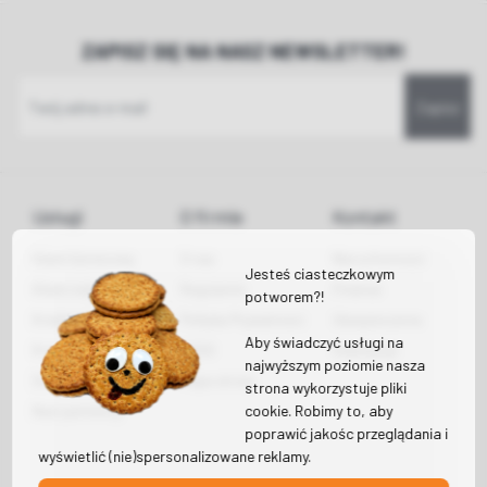
ZAPISZ SIĘ NA NASZ NEWSLETTER!
Zapisz
Usługi
O firmie
Kontakt
Klient biznesowy
O nas
Nieruchomości
Jesteś ciasteczkowym
Klient indywidualny
Regulamin
Finanse
potworem?!
Kredyty hipoteczne
Polityka Prywatności
Ubezpieczenia
Aby świadczyć usługi na
Kredyty gotówkowe
RODO
Inwestycje
najwyższym poziomie nasza
Dotacje
Mapa strony
strona wykorzystuje pliki
cookie. Robimy to, aby
Nasi partnerzy
poprawić jakośc przeglądania i
wyświetlić (nie)spersonalizowane reklamy.