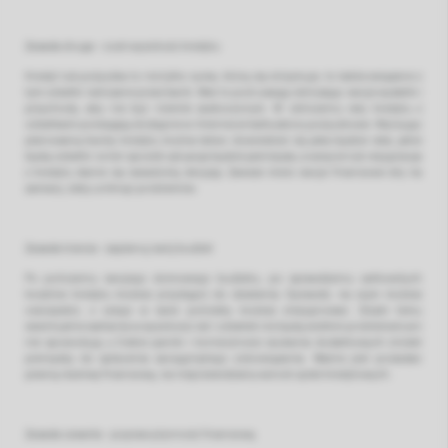
Zasada druga – oceń wysokość kredytu
Kredyt lub pożyczka to nie tylko suma, którą się otrzymuje, to także związane z
tym odsetki naliczane przez bank. Weź to pod uwagę obliczając swoje wydatki i
przychody, aby nie być niemile zaskoczonym. W obliczeniu raty kredytu z
odsetkami pomagają dostępne w Internecie kalkulatory pożyczkowe. Wpisując
planowaną kwotę kredytu można łatwo dowiedzieć się jaka będzie rata, jakie
będą odsetki i w ten sposób sytuacja będzie jaśniejsza, a wzięcie lub rezygnacja
z kredytu stanie się świadomą decyzję. Zawsze mierz swoje finansowe siły na
zamiary, żeby uniknąć problemów.
Zasada trzecia – zaplanuj swój budżet
Po policzeniu swojego domowego budżetu, po sprawdzeniu całkowitych
kosztów kredytu możesz przystąpić do działania. Sprawdź, na czym możesz
oszczędzić, z czego w razie potrzeby możesz zrezygnować. Dzięki temu
ewentualne wahania w wysokości rat i odsetek nie będą wielkim problemem ani
nie spowodują u Ciebie paniki i konieczności szukania dodatkowych źródeł
pieniędzy do spłacenia zaciągniętego zobowiązania. Ważne jest posiadać
pewną rezerwę finansową, na nieprzewidziany wzrost opłat kredytowych.
Zasada czwarta – popraw płynność finansową