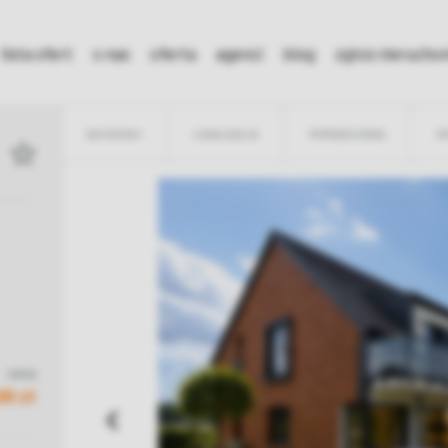
lista ofert
o nas
oferta
agenci
blog
zgłoś nieruch
SZCZEGÓŁY
LOKALIZACJA
POMIESZCZENIA
OP
cena
00 zł