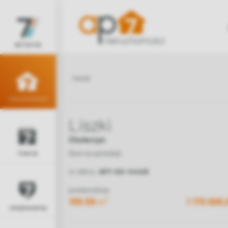
ap7 group
wróć
nieruchomości
Liszki
Cholerzyn
Dom na sprzedaż
finanse
nr oferty:
AP7-DS-14428
powierzchnia
2
155.59
m
1 170 000,
ubezpieczenia