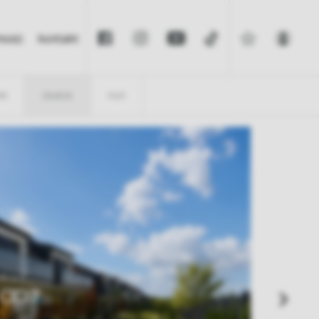
omość
kontakt
IS
ZDJĘCIA
FILM