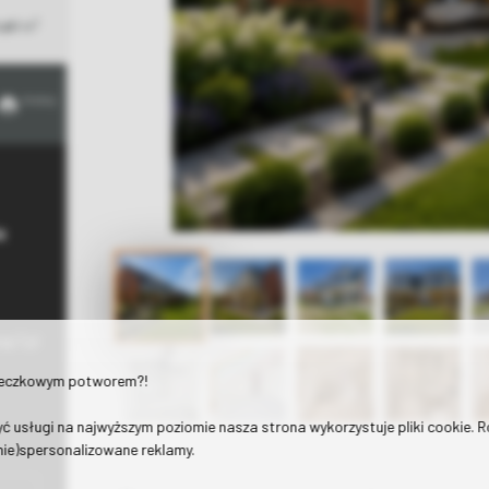
2
 zł
/m
drukuj
a
ap7.pl
teczkowym potworem?!
ć usługi na najwyższym poziomie nasza strona wykorzystuje pliki cookie. 
(nie)spersonalizowane reklamy.