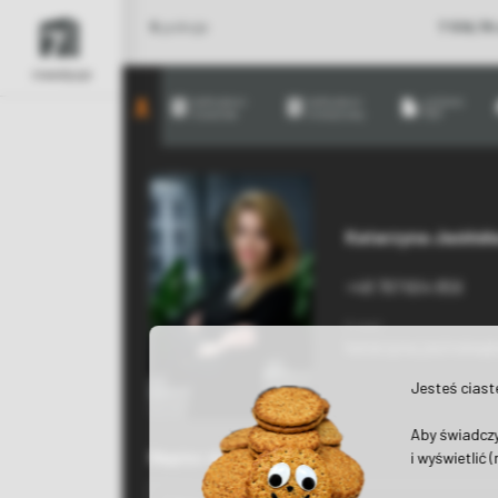
5
pokoje
7 519,76
inwestycje
kalkulator
kalkulator
pobierz
kosztów
kredytowy
PDF
Katarzyna Jasińsk
+48 797 604 859
E-mail
katarzyna.jasinska@
Jesteś cias
Aby świadczy
Napisz do nas
i wyświetlić 